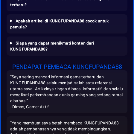
terbaru?
Apakah artikel di KUNGFUPANDA88 cocok untuk
pemula?
Siapa yang dapat menikmati konten dari
KUNGFUPANDA88?
PENDAPAT PEMBACA KUNGFUPANDA88
“Saya sering mencari informasi game terbaru dan
KUNGFUPANDA88 selalu menjadi salah satu referensi
utama saya. Artikelnya ringan dibaca, informatif, dan selalu
mengikuti perkembangan dunia gaming yang sedang ramai
dibahas.”
- Dimas, Gamer Aktif
“Yang membuat saya betah membaca KUNGFUPANDA88
adalah pembahasannya yang tidak membingungkan.