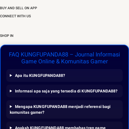
BUY AND SELL ON APP
CONNECT WITH US
SHOP IN
FAQ KUNGFUPANDA88 – Journal Informasi
Game Online & Komunitas Gamer
Apa itu KUNGFUPANDA88?
Informasi apa saja yang tersedia di KUNGFUPANDA88?
Mengapa KUNGFUPANDA88 menjadi referensi bagi
komunitas gamer?
Apakah KUNGFUPANDA88 membahas tren game