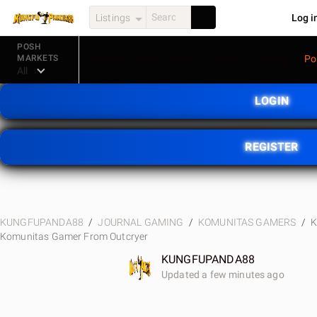
Listings
Log 
POSH
MARKETS
Women
Men
Kids
Home
Parties
Po
All
LOGIN
REGISTER
KUNGFUPANDA88
JOURNAL GAMING
KOMUNITAS GAMERS
K
Komunitas Gamer From Outcryer
KUNGFUPANDA88
Updated a few minutes ago